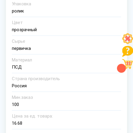
Упаковка
ролик
Цвет
прозрачный
Сырье
первичка
Материал
ПСД
Страна производитель
Россия
Мин.заказ
100
Цена за ед. товара:
16.68