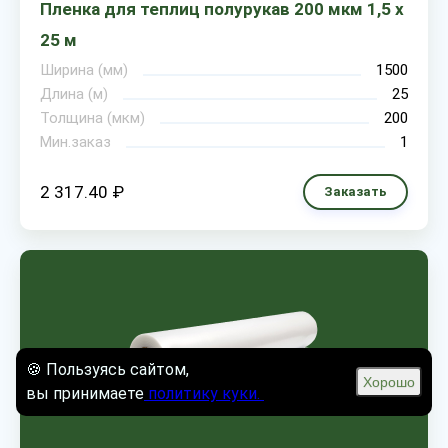
Пленка для теплиц полурукав 200 мкм 1,5 х
25 м
Ширина (мм)
1500
Длина (м)
25
Толщина (мкм)
200
Мин.заказ
1
2 317.40 ₽
Заказать
🍪 Пользуясь сайтом,
Хорошо
вы принимаете
политику куки.