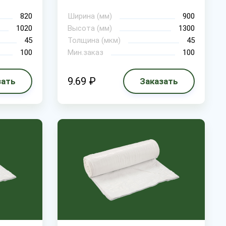
820
Ширина (мм)
900
1020
Высота (мм)
1300
45
Толщина (мкм)
45
100
Мин.заказ
100
9.69 ₽
зать
Заказать