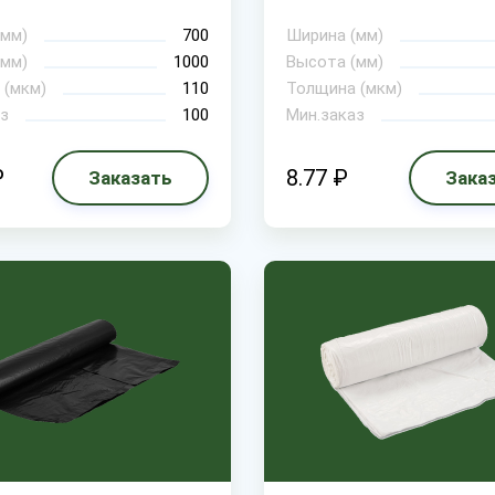
(мм)
700
Ширина (мм)
(мм)
1000
Высота (мм)
 (мкм)
110
Толщина (мкм)
з
100
Мин.заказ
₽
8.77 ₽
Заказать
Зака