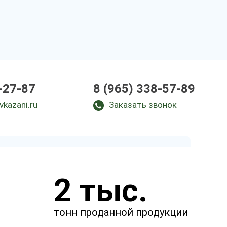
-27-87
8 (965) 338-57-89
vkazani.ru
Заказать звонок
Закажите звонок
2 тыс.
и через несколько минут наш
менеджер свяжется с вами.
тонн проданной продукции