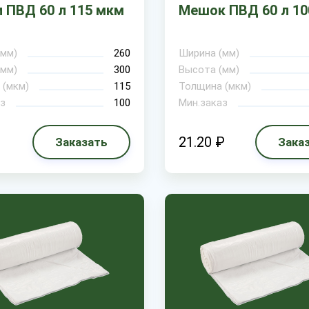
 ПВД 60 л 115 мкм
Мешок ПВД 60 л 10
(мм)
260
Ширина (мм)
(мм)
300
Высота (мм)
 (мкм)
115
Толщина (мкм)
з
100
Мин.заказ
21.20 ₽
Заказать
Зака