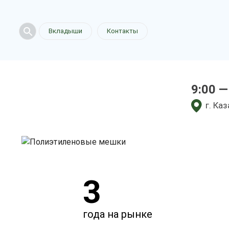
Полиэтиле
Вкладыши
Контакты
в Казани
9:00 —
у нас выгодно
г. Ка
3
года на рынке