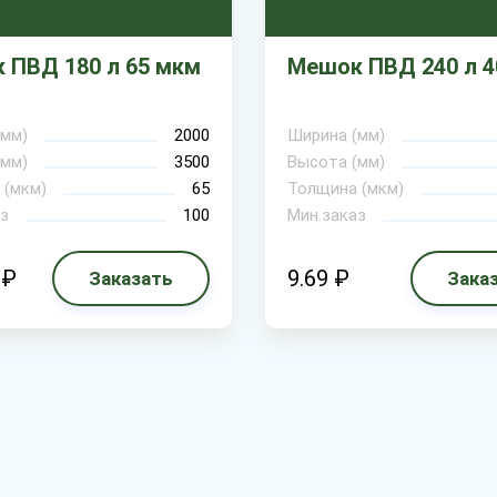
 ПВД 180 л 65 мкм
Мешок ПВД 240 л 4
(мм)
2000
Ширина (мм)
(мм)
3500
Высота (мм)
 (мкм)
65
Толщина (мкм)
з
100
Мин.заказ
 ₽
9.69 ₽
Заказать
Зака