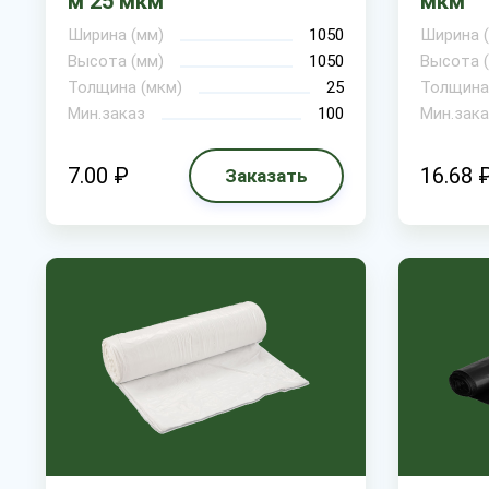
м 25 мкм
мкм
Ширина (мм)
1050
Ширина 
Высота (мм)
1050
Высота 
Толщина (мкм)
25
Толщина
Мин.заказ
100
Мин.зака
7.00 ₽
16.68 
Заказать