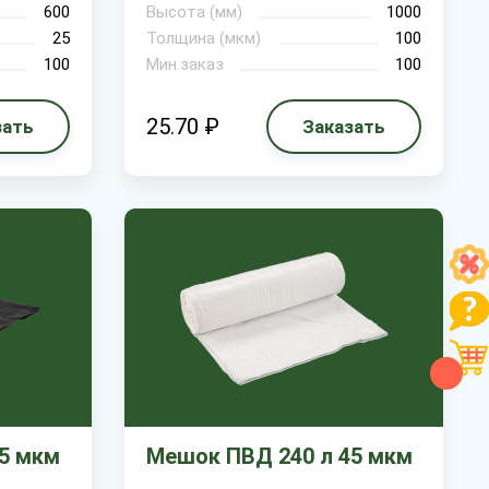
600
Высота (мм)
1000
25
Толщина (мкм)
100
100
Мин.заказ
100
25.70 ₽
зать
Заказать
5 мкм
Мешок ПВД 240 л 45 мкм