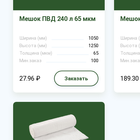
Мешок ПВД 240 л 65 мкм
Мешок
Ширина (мм)
1050
Ширина 
Высота (мм)
1250
Высота 
Толщина (мкм)
65
Толщина
Мин.заказ
100
Мин.зака
27.96 ₽
189.30
Заказать