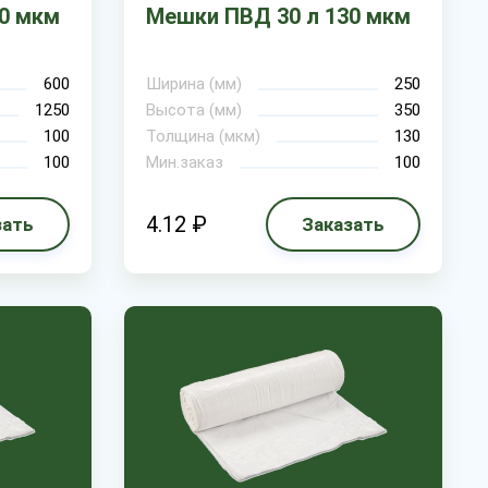
0 мкм
Мешки ПВД 30 л 130 мкм
600
Ширина (мм)
250
1250
Высота (мм)
350
100
Толщина (мкм)
130
100
Мин.заказ
100
4.12 ₽
зать
Заказать