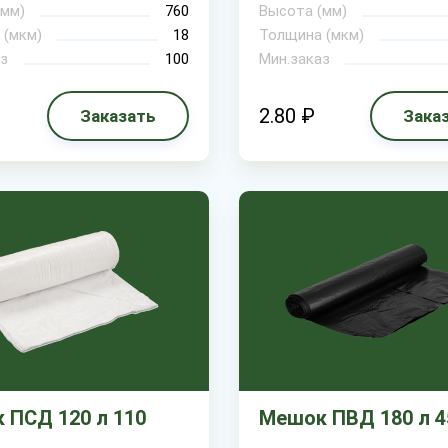
(мм)
760
Высота (мм)
 (мкм)
18
Толщина (мкм)
з
100
Мин.заказ
2.80 ₽
Заказать
Зака
 ПСД 120 л 110
Мешок ПВД 180 л 4