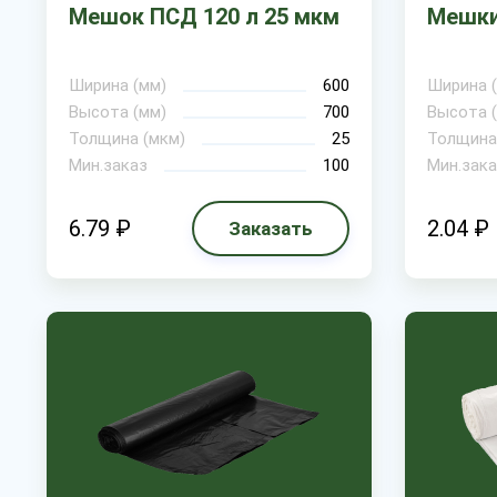
Мешок ПСД 120 л 25 мкм
Мешки
Ширина (мм)
600
Ширина 
Высота (мм)
700
Высота 
Толщина (мкм)
25
Толщина
Мин.заказ
100
Мин.зака
6.79 ₽
2.04 ₽
Заказать