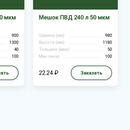
0 мкм
Мешок ПВД 240 л 50 мкм
900
Ширина (мм)
980
1300
Высота (мм)
1180
40
Толщина (мкм)
50
100
Мин.заказ
100
22.24 ₽
зать
Заказать