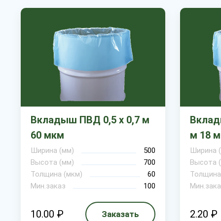
Вкладыш ПВД 0,5 х 0,7 м
Вклады
60 мкм
м 18 
Ширина (мм)
500
Ширина 
Высота (мм)
700
Высота 
Толщина (мкм)
60
Толщина
Мин.заказ
100
Мин.зака
10.00 ₽
2.20 ₽
Заказать