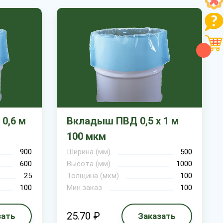
0,6 м
Вкладыш ПВД 0,5 х 1 м
100 мкм
900
Ширина (мм)
500
600
Высота (мм)
1000
25
Толщина (мкм)
100
100
Мин.заказ
100
25.70 ₽
зать
Заказать