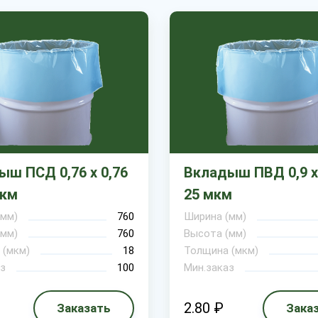
ш ПСД 0,76 х 0,76
Вкладыш ПВД 0,9 х 
мкм
25 мкм
(мм)
760
Ширина (мм)
(мм)
760
Высота (мм)
 (мкм)
18
Толщина (мкм)
з
100
Мин.заказ
2.80 ₽
Заказать
Зака