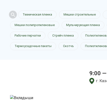
Техническая пленка
Мешки строительные
Мешки полипропиленовые
Мульчирующая пленка
Рабочие перчатки
Стрейч пленка
Полиэтиленов
Термоусадочные пакеты
Скотчъ
Полиэтиленов
Вкладыши 
9:00 —
у нас выгодно
г. Ка