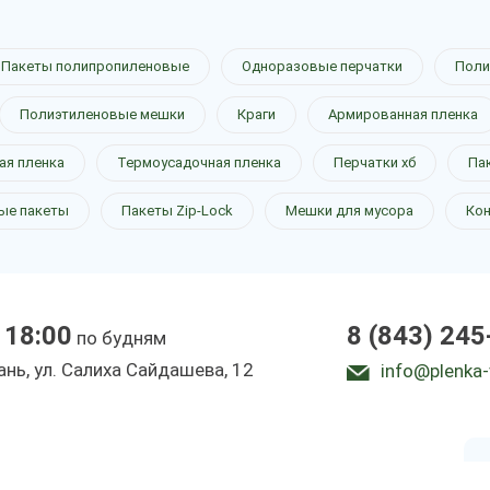
Пакеты полипропиленовые
Одноразовые перчатки
Поли
Полиэтиленовые мешки
Краги
Армированная пленка
ая пленка
Термоусадочная пленка
Перчатки хб
Па
ые пакеты
Пакеты Zip-Lock
Мешки для мусора
Ко
в Казани
 18:00
8 (843) 245
по будням
зань, ул. Салиха Сайдашева, 12
info@plenka-