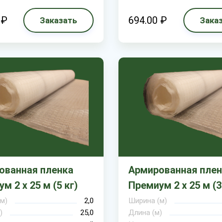
 ₽
694.00 ₽
Заказать
Зака
ованная пленка
Армированная плен
м 2 х 25 м (5 кг)
Премиум 2 х 25 м (3
м)
2,0
Ширина (м)
)
25,0
Длина (м)