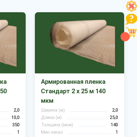
ка
Армированная пленка
350
Стандарт 2 х 25 м 140
мкм
2,0
Ширина (м)
2,0
10,0
Длина (м)
25,0
350
Толщина (мкм)
140
1
Мин.заказ
1