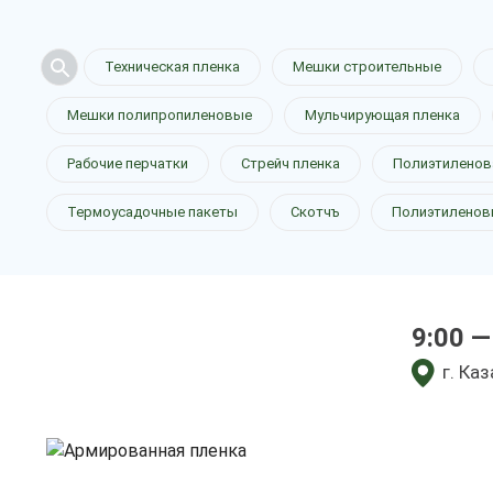
Техническая пленка
Мешки строительные
Мешки полипропиленовые
Мульчирующая пленка
Армирован
Рабочие перчатки
Стрейч пленка
Полиэтиленов
Термоусадочные пакеты
Скотчъ
Полиэтиленов
в Казани
9:00 —
у нас выгодно
г. Ка