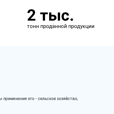
Закажите звонок
2 тыс.
и через несколько минут наш
менеджер свяжется с вами.
тонн проданной продукции
 применения это - сельское хозяйство,
Заказать звонок