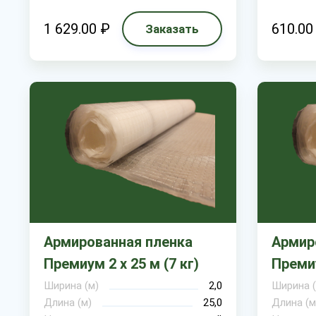
1 629.00 ₽
610.00
Заказать
Армированная пленка
Армир
Премиум 2 х 25 м (7 кг)
Премиу
Ширина (м)
2,0
Ширина (
Длина (м)
25,0
Длина (м