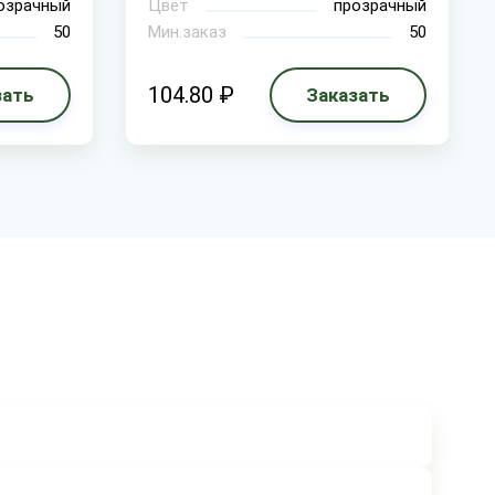
озрачный
Цвет
прозрачный
50
Мин.заказ
50
104.80 ₽
зать
Заказать