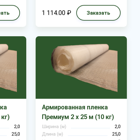
1 114.00 ₽
зать
Заказать
ка
Армированная пленка
 кг)
Премиум 2 х 25 м (10 кг)
2,0
Ширина (м)
2,0
25,0
Длина (м)
25,0