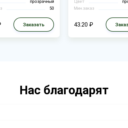
прозрачный
Цвет
пр
з
50
Мин.заказ
₽
43.20 ₽
Заказать
Зака
Нас благодарят