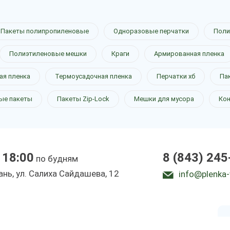
Пакеты полипропиленовые
Одноразовые перчатки
Поли
Полиэтиленовые мешки
Краги
Армированная пленка
ная пленка
ая пленка
Термоусадочная пленка
Перчатки хб
Па
ые пакеты
Пакеты Zip-Lock
Мешки для мусора
Ко
 18:00
8 (843) 245
по будням
зань, ул. Салиха Сайдашева, 12
info@plenka-