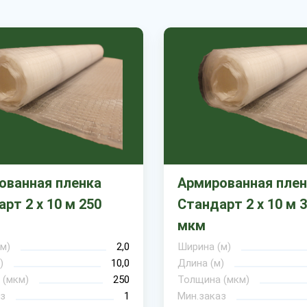
ованная пленка
Армированная плен
рт 2 х 10 м 250
Стандарт 2 х 10 м 
мкм
м)
2,0
Ширина (м)
)
10,0
Длина (м)
 (мкм)
250
Толщина (мкм)
з
1
Мин.заказ