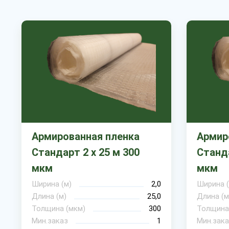
Армированная пленка
Армир
Стандарт 2 х 25 м 300
Станда
мкм
мкм
Ширина (м)
2,0
Ширина (
Длина (м)
25,0
Длина (м
Толщина (мкм)
300
Толщина
Мин.заказ
1
Мин.зака