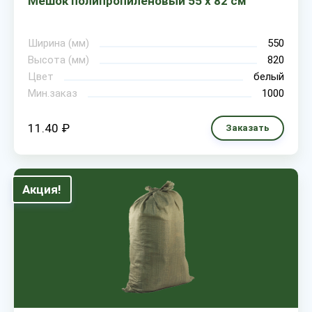
Мешок полипропиленовый 55 х 82 см
Ширина (мм)
550
Высота (мм)
820
Цвет
белый
Мин.заказ
1000
11.40 ₽
Заказать
Акция!