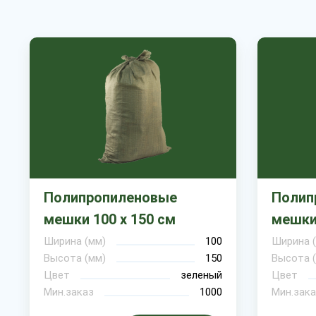
Полипропиленовые
Полип
мешки 100 х 150 см
мешки 
Ширина (мм)
100
Ширина 
Высота (мм)
150
Высота 
Цвет
зеленый
Цвет
Мин.заказ
1000
Мин.зака