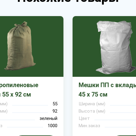
ропиленовые
Мешки ПП с вкла
55 х 92 см
45 х 75 см
(мм)
55
Ширина (мм)
(мм)
92
Высота (мм)
зеленый
Цвет
з
1000
Мин.заказ