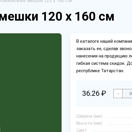
пиленовые мешки 120 х 160 см
мешки 120 х 160 см
В каталоге нашей компан
заказать ее, сделав звон
нанесения на продукцию л
гибкая система скидок. Д
республике Татарстан.
36.26 ₽
-
Ширина (мм)
Высота (мм)
Цвет