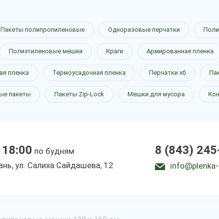
Пакеты полипропиленовые
Одноразовые перчатки
Поли
Полиэтиленовые мешки
Краги
Армированная пленка
ая пленка
Термоусадочная пленка
Перчатки хб
Па
ые пакеты
Пакеты Zip-Lock
Мешки для мусора
Ко
 18:00
8 (843) 245
по будням
зань, ул. Салиха Сайдашева, 12
info@plenka-