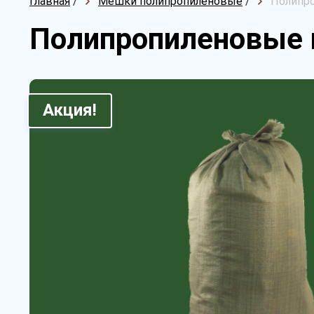
Главная
/
Мешки полипропиленовые
/
Полипро
Полипропиленовые 
Акция!