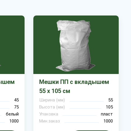
дышем
Мешки ПП с вкладышем
55 х 105 см
45
Ширина (мм)
55
75
Высота (мм)
105
белый
Упаковка
пласт
1000
Мин.заказ
1000