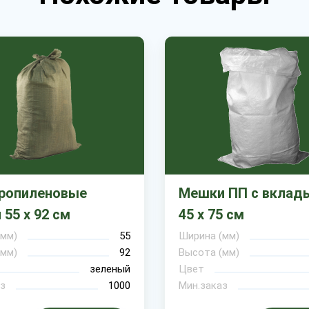
ропиленовые
Мешки ПП с вкла
55 х 92 см
45 х 75 см
(мм)
55
Ширина (мм)
(мм)
92
Высота (мм)
зеленый
Цвет
з
1000
Мин.заказ