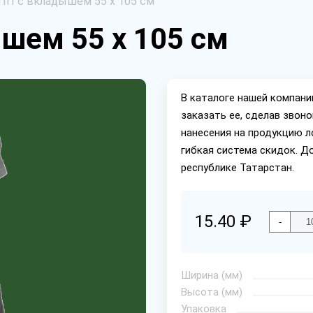
П с вкладышем 55 х 105 см
шем 55 х 105 см
В каталоге нашей компан
заказать ее, сделав звон
нанесения на продукцию л
гибкая система скидок. Д
республике Татарстан.
15.40 ₽
-
Ширина (мм)
Высота (мм)
Упаковка