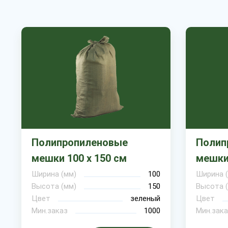
Полипропиленовые
Полип
мешки 100 х 150 см
мешки 
Ширина (мм)
100
Ширина 
Высота (мм)
150
Высота 
Цвет
зеленый
Цвет
Мин.заказ
1000
Мин.зака