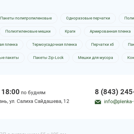
Пакеты полипропиленовые
Одноразовые перчатки
Поли
Полиэтиленовые мешки
Краги
Армированная пленка
ая пленка
Термоусадочная пленка
Перчатки хб
Па
ые пакеты
Пакеты Zip-Lock
Мешки для мусора
Ко
 18:00
8 (843) 245
по будням
зань, ул. Салиха Сайдашева, 12
info@plenka-