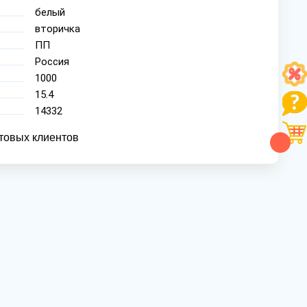
белый
вторичка
ПП
Россия
1000
15.4
14332
товых клиентов