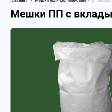
Главная
/
Мешки полипропиленовые
/
Мешки П
Мешки ПП с вклады