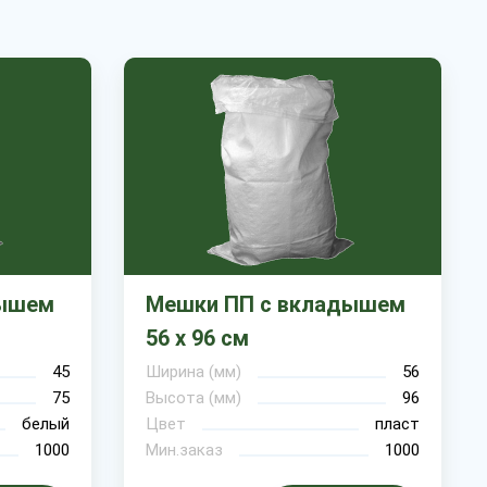
дышем
Мешки ПП с вкладышем
56 х 96 см
45
Ширина (мм)
56
75
Высота (мм)
96
белый
Цвет
пласт
1000
Мин.заказ
1000