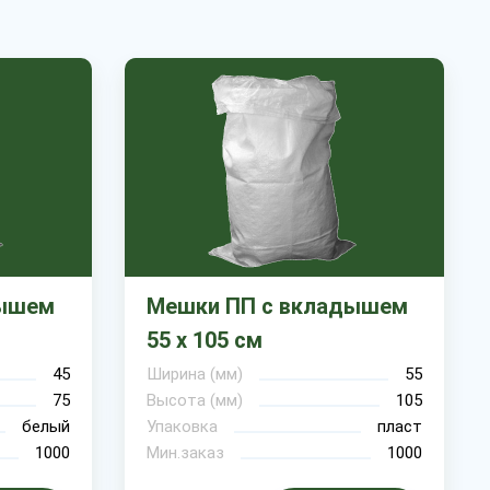
дышем
Мешки ПП с вкладышем
55 х 105 см
45
Ширина (мм)
55
75
Высота (мм)
105
белый
Упаковка
пласт
1000
Мин.заказ
1000