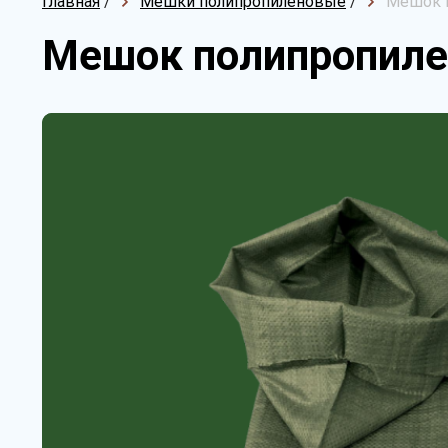
Главная
/
Мешки полипропиленовые
/
Мешок п
Мешок полипропиле