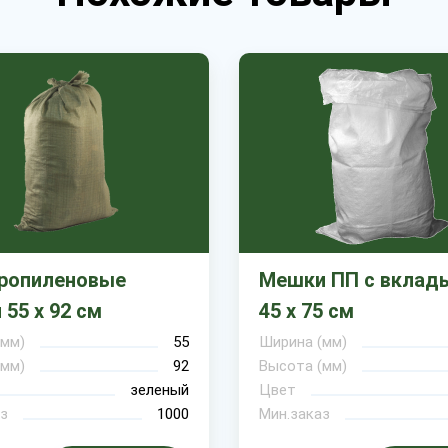
ропиленовые
Мешки ПП с вкла
55 х 92 см
45 х 75 см
(мм)
55
Ширина (мм)
(мм)
92
Высота (мм)
зеленый
Цвет
з
1000
Мин.заказ