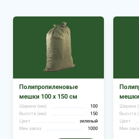
Полипропиленовые
Полип
мешки 100 х 150 см
мешки 
Ширина (мм)
100
Ширина 
Высота (мм)
150
Высота 
Цвет
зеленый
Цвет
Мин.заказ
1000
Мин.зака