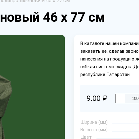
олипропиленовый 46 х 77 см
новый 46 х 77 см
В каталоге нашей компан
заказать ее, сделав звон
нанесения на продукцию л
гибкая система скидок. Д
республике Татарстан.
9.00 ₽
-
Ширина (мм)
Высота (мм)
Цвет