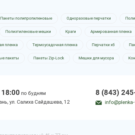
Пакеты полипропиленовые
Одноразовые перчатки
Поли
Полиэтиленовые мешки
Краги
Армированная пленка
ая пленка
Термоусадочная пленка
Перчатки хб
Па
ые пакеты
Пакеты Zip-Lock
Мешки для мусора
Ко
 18:00
8 (843) 245
по будням
зань, ул. Салиха Сайдашева, 12
info@plenka-