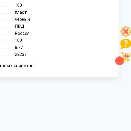
180
пласт
черный
ПВД
Россия
100
8.77
22237
товых клиентов