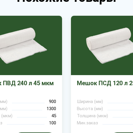
 ПВД 240 л 45 мкм
Мешок ПСД 120 л 2
(мм)
900
Ширина (мм)
(мм)
1300
Высота (мм)
 (мкм)
45
Толщина (мкм)
з
100
Мин.заказ