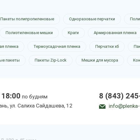
Пакеты полипропиленовые
Одноразовые перчатки
Поли
Полиэтиленовые мешки
Краги
Армированная пленка
ая пленка
Термоусадочная пленка
Перчатки хб
Па
ые пакеты
Пакеты Zip-Lock
Мешки для мусора
Ко
 18:00
8 (843) 245
по будням
зань, ул. Салиха Сайдашева, 12
info@plenka-