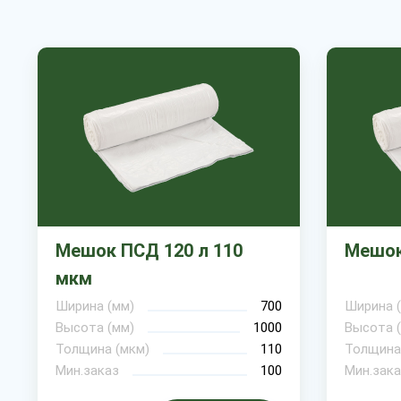
Мешок ПСД 120 л 110
Мешок
мкм
Ширина (мм)
700
Ширина 
Высота (мм)
1000
Высота 
Толщина (мкм)
110
Толщина
Мин.заказ
100
Мин.зака