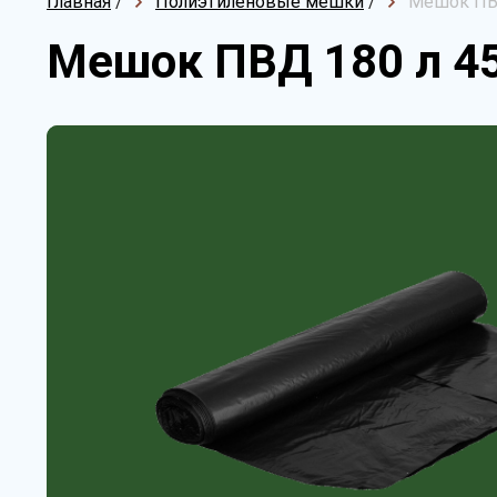
Главная
/
Полиэтиленовые мешки
/
Мешок ПВ
Мешок ПВД 180 л 4