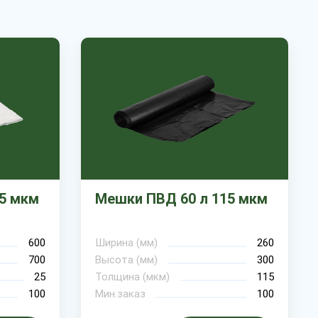
5 мкм
Мешки ПВД 60 л 115 мкм
600
Ширина (мм)
260
700
Высота (мм)
300
25
Толщина (мкм)
115
100
Мин.заказ
100