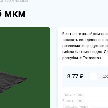
Д 180 л 45 мкм
5 мкм
В каталоге нашей компан
заказать ее, сделав звон
нанесения на продукцию л
гибкая система скидок. Д
республике Татарстан.
8.77 ₽
-
Ширина (мм)
Высота (мм)
Толщина (мкм)