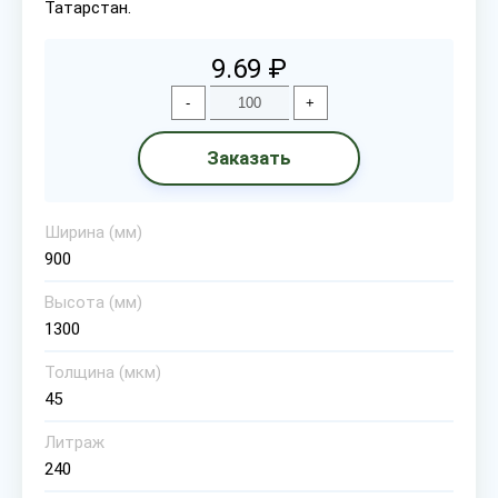
Татарстан.
9.69 ₽
-
+
Заказать
Ширина (мм)
900
Высота (мм)
1300
Толщина (мкм)
45
Литраж
240