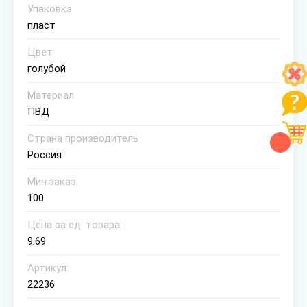
Упаковка
пласт
Цвет
голубой
Материал
ПВД
Страна производитель
Россия
Мин.заказ
100
Цена за ед. товара:
9.69
Артикул:
22236