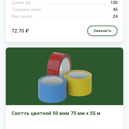
Длина (м)
130
Толщина (мкм)
45
Мин.заказ
24
72.70 ₽
Заказать
Скотчъ цветной 50 мкм 75 мм х 55 м