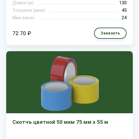
Длина (м)
130
Толщина (мкм)
45
Мин.заказ
24
72.70 ₽
Заказать
Скотчъ цветной 50 мкм 75 мм х 55 м