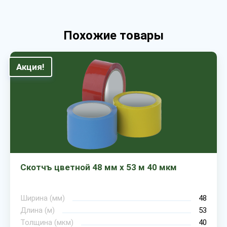
Похожие товары
Акция!
Скотчъ цветной 48 мм х 53 м 40 мкм
Ширина (мм)
48
Длина (м)
53
Толщина (мкм)
40