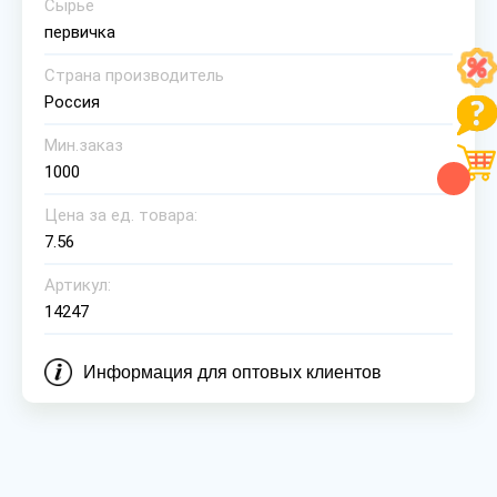
Сырье
первичка
Страна производитель
Россия
Мин.заказ
1000
Цена за ед. товара:
7.56
Артикул:
14247
Информация для оптовых клиентов