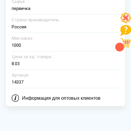
Сырье
первичка
Страна производитель
Россия
Мин.заказ
1000
Цена за ед. товара:
8.03
Артикул:
14337
Информация для оптовых клиентов