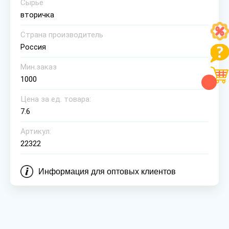
Сырье
вторичка
Страна производитель
Россия
Мин.заказ
1000
Цена за ед. товара:
7.6
Артикул:
22322
Информация для оптовых клиентов