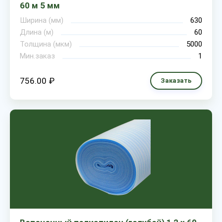
60 м 5 мм
Ширина (мм)
630
Длина (м)
60
Толщина (мкм)
5000
Мин.заказ
1
756.00 ₽
Заказать