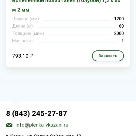
Вспененный полиэтилен (голубой) 1,2 х 60
м 2 мм
Ширина (мм)
1200
Длина (м)
60
Толщина (мкм)
2000
Мин.заказ
1
793.10 ₽
Заказать
8 (843) 245-27-87
info@plenka-vkazani.ru