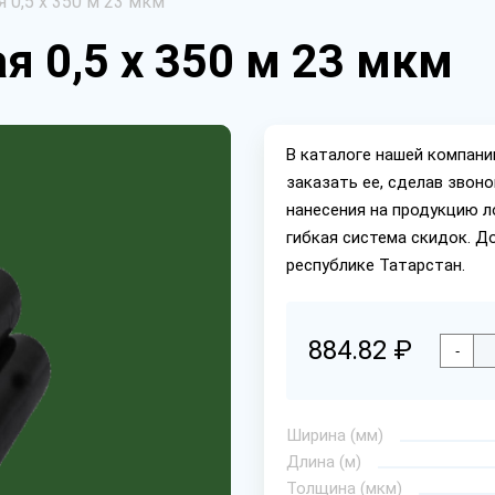
 0,5 х 350 м 23 мкм
я 0,5 х 350 м 23 мкм
В каталоге нашей компан
заказать ее, сделав звон
нанесения на продукцию л
гибкая система скидок. Д
республике Татарстан.
884.82 ₽
-
Ширина (мм)
Длина (м)
Толщина (мкм)