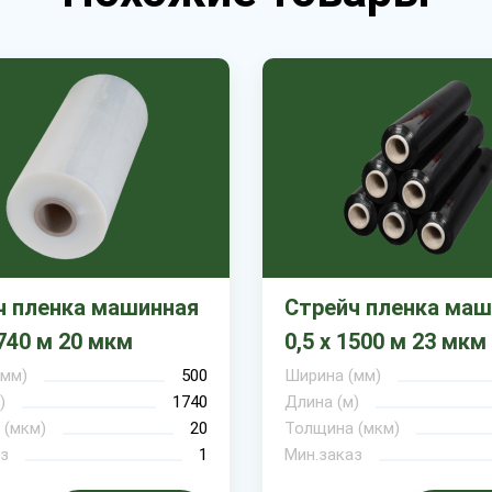
ч пленка машинная
Стрейч пленка маш
1740 м 20 мкм
0,5 х 1500 м 23 мкм
(мм)
500
Ширина (мм)
)
1740
Длина (м)
 (мкм)
20
Толщина (мкм)
з
1
Мин.заказ