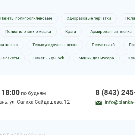
Пакеты полипропиленовые
Одноразовые перчатки
Поли
Полиэтиленовые мешки
Краги
Армированная пленка
ая пленка
Термоусадочная пленка
Перчатки хб
Па
ые пакеты
Пакеты Zip-Lock
Мешки для мусора
Ко
 18:00
8 (843) 245
по будням
зань, ул. Салиха Сайдашева, 12
info@plenka-