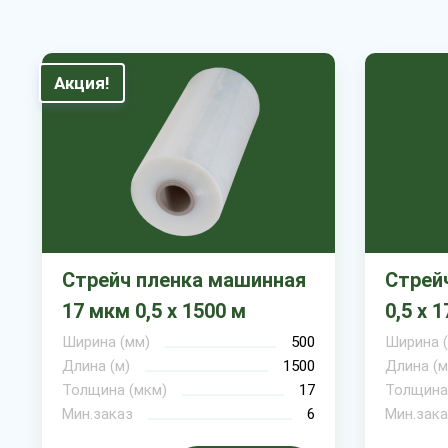
Акция!
Стрейч пленка машинная
Стрей
17 мкм 0,5 х 1500 м
0,5 х 
Ширина (мм)
500
Ширина 
Длина (м)
1500
Длина (м
Толщина (мкм)
17
Толщина
Мин.заказ
6
Мин.зака