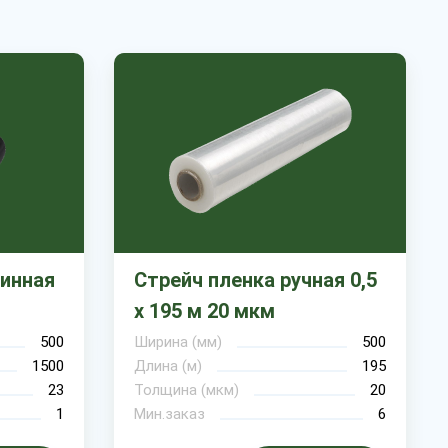
инная
Стрейч пленка ручная 0,5
х 195 м 20 мкм
500
Ширина (мм)
500
1500
Длина (м)
195
23
Толщина (мкм)
20
1
Мин.заказ
6