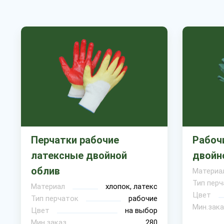
Перчатки рабочие
Рабоч
латексные двойной
двойн
облив
Материа
Тип перч
Материал
хлопок, латекс
Цвет
Тип перчаток
рабочие
Мин.зака
Цвет
на выбор
Мин.заказ
280