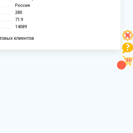
Россия
280
71.9
14089
товых клиентов