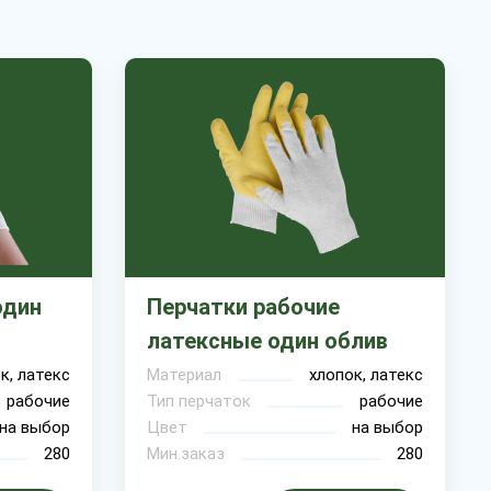
один
Перчатки рабочие
латексные один облив
к, латекс
Материал
хлопок, латекс
рабочие
Тип перчаток
рабочие
на выбор
Цвет
на выбор
280
Мин.заказ
280