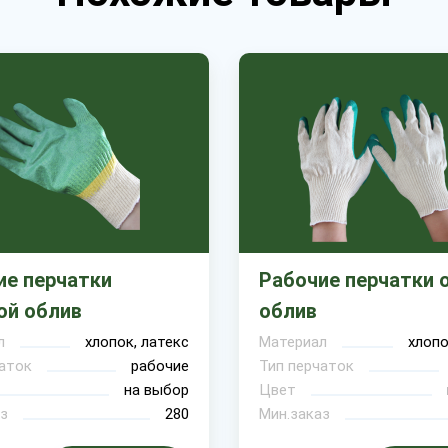
ие перчатки
Рабочие перчатки 
ой облив
облив
л
хлопок, латекс
Материал
хлопо
аток
рабочие
Тип перчаток
на выбор
Цвет
з
280
Мин.заказ