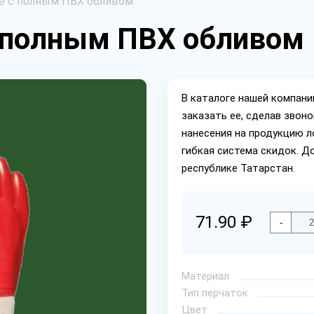
е с полным ПВХ обливом
с полным ПВХ обливом
В каталоге нашей компан
заказать ее, сделав звон
нанесения на продукцию л
гибкая система скидок. Д
республике Татарстан.
71.90 ₽
-
Материал
Тип перчаток
Цвет