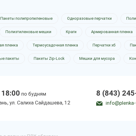
Пакеты полипропиленовые
Одноразовые перчатки
Поли
Полиэтиленовые мешки
Краги
Армированная пленка
ая пленка
Термоусадочная пленка
Перчатки хб
Па
ые пакеты
Пакеты Zip-Lock
Мешки для мусора
Ко
 18:00
8 (843) 245
по будням
зань, ул. Салиха Сайдашева, 12
info@plenka-